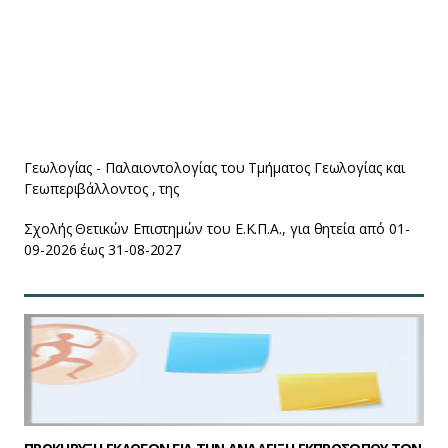
ΤΕΤΑΡΤΗ 10 ΙΟΥΝΙΟΥ 2026
Προκήρυξη Εκλογών για την ανάδειξη εκπροσώπου των
μελών Ειδικού Τεχνικού Εργαστηριακού Προσωπικού
(Ε.Τ.Ε.Π.) και του αναπληρωτή του, στην Γενική Συνέλευση
του Τομέα Ιστορικής
Γεωλογίας - Παλαιοντολογίας του Τμήματος Γεωλογίας και
Γεωπεριβάλλοντος , της
Σχολής Θετικών Επιστημών του Ε.Κ.Π.Α., για θητεία από 01-
09-2026 έως 31-08-2027